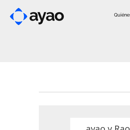
Quiéne
ayao y Rao