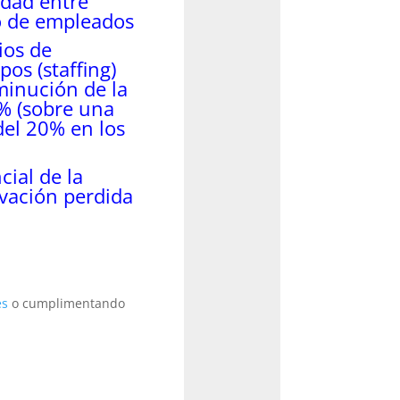
idad entre
o de empleados
ios de
os (staffing)
minución de la
% (sobre una
del 20% en los
ial de la
vación perdida
es
o cumplimentando