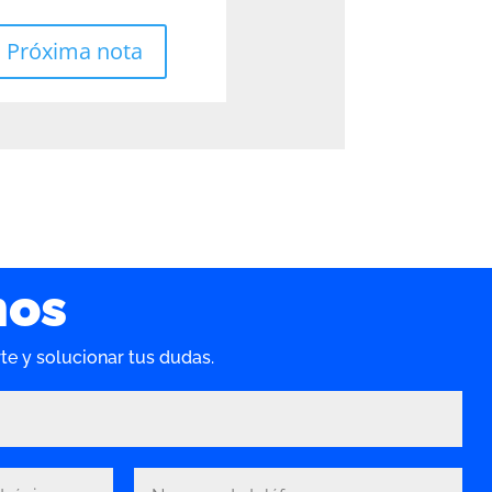
Próxima nota
nos
e y solucionar tus dudas.