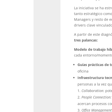
La iniciativa se ha est
tanto estratégico como
Managers y resto de em
drivers clave vinculado
A partir de este diagnó
tres palancas:
Modelo de trabajo híb
cada entorno/momento)
Guías prácticas de t
oficina
Infraestructura tec
personas a la vez qu
Collaboration:
pote
People Connection:
acercan procesos c
Office Management